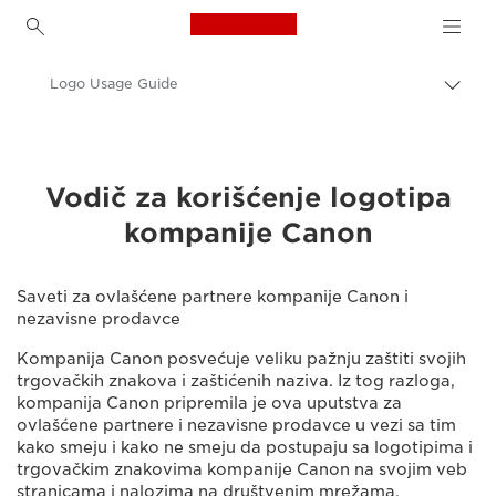
Canon Logo, back to h
Logo Usage Guide
Uključ
trag
Canon
O nama
Vodič za korišćenje logotipa
kompanije Canon
Saveti za ovlašćene partnere kompanije Canon i
nezavisne prodavce
Kompanija Canon posvećuje veliku pažnju zaštiti svojih
trgovačkih znakova i zaštićenih naziva. Iz tog razloga,
kompanija Canon pripremila je ova uputstva za
ovlašćene partnere i nezavisne prodavce u vezi sa tim
kako smeju i kako ne smeju da postupaju sa logotipima i
trgovačkim znakovima kompanije Canon na svojim veb
stranicama i nalozima na društvenim mrežama.