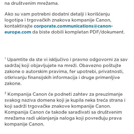
na društvenim mrežama.
Ako su vam potrebni dodatni detalji i korišćenju
logotipa i trgovačkih znakova kompanije Canon,
kontaktirajte
corporate.communications@canon-
europe.com
da biste dobili kompletan PDF/dokument.
¹ Upamtite da ste vi isključivo i pravno odgovorni za sav
sadržaj koji objavljujete na mreži. Obavezno poštujte
zakone o autorskim pravima, fer upotrebi, privatnosti,
otkrivanju finansijskih informacija i druge primenljive
zakone.
² Kompanija Canon će podneti zahtev za preuzimanje
svakog naziva domena koji je kupila neka treća strana i
koji sadrži trgovačke znakove kompanije Canon.
Kompanija Canon će takođe sarađivati sa društvenim
mrežama radi uklanjanja naloga koji povređuju prava
kompanije Canon.