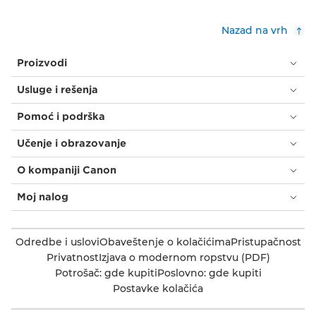
Nazad na vrh
Proizvodi
Usluge i rešenja
Pomoć i podrška
Učenje i obrazovanje
O kompaniji Canon
Moj nalog
Odredbe i uslovi
Obaveštenje o kolačićima
Pristupačnost
Privatnost
Izjava o modernom ropstvu (PDF)
Potrošač: gde kupiti
Poslovno: gde kupiti
Postavke kolačića