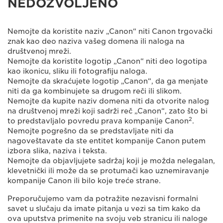
NEDOZVOLJENO
Nemojte da koristite naziv „Canon“ niti Canon trgovački
znak kao deo naziva vašeg domena ili naloga na
društvenoj mreži.
Nemojte da koristite logotip „Canon“ niti deo logotipa
kao ikonicu, sliku ili fotografiju naloga.
Nemojte da skraćujete logotip „Canon“, da ga menjate
niti da ga kombinujete sa drugom reči ili slikom.
Nemojte da kupite naziv domena niti da otvorite nalog
na društvenoj mreži koji sadrži reč „Canon“, zato što bi
2
to predstavljalo povredu prava kompanije Canon
.
Nemojte pogrešno da se predstavljate niti da
nagoveštavate da ste entitet kompanije Canon putem
izbora slika, naziva i teksta.
Nemojte da objavljujete sadržaj koji je možda nelegalan,
klevetnički ili može da se protumači kao uznemiravanje
kompanije Canon ili bilo koje treće strane.
Preporučujemo vam da potražite nezavisni formalni
savet u slučaju da imate pitanja u vezi sa tim kako da
ova uputstva primenite na svoju veb stranicu ili naloge