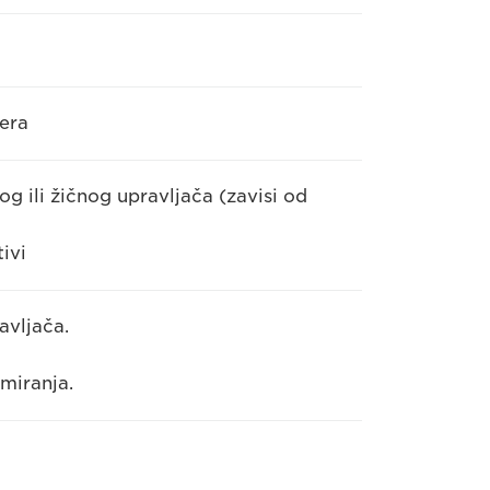
era
g ili žičnog upravljača (zavisi od
ivi
avljača.
miranja.