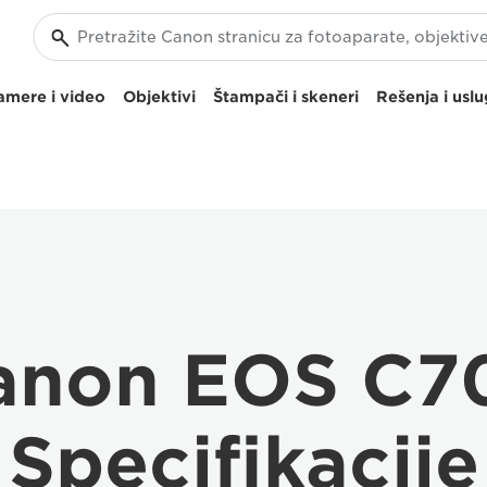
amere i video
Objektivi
Štampači i skeneri
Rešenja i usl
anon EOS C7
Specifikacije