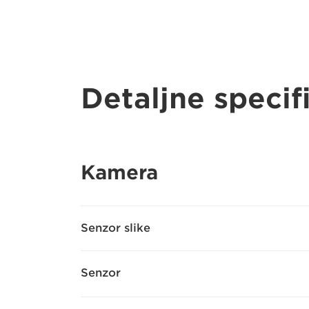
Detaljne specif
Kamera
Senzor slike
Senzor