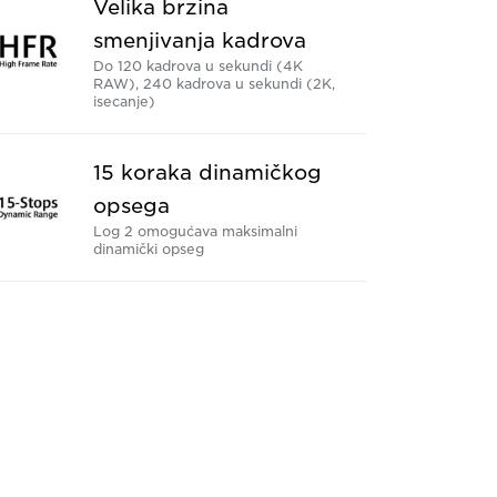
Velika brzina
smenjivanja kadrova
Do 120 kadrova u sekundi (4K
RAW), 240 kadrova u sekundi (2K,
isecanje)
15 koraka dinamičkog
opsega
Log 2 omogućava maksimalni
dinamički opseg