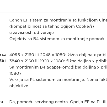
Canon EF sistem za montiranje sa funkcijom Cin
(kompatibilnost sa tehnologijom Cooke/i)
u zavisnosti od verzije
Objektiv sa B4 sistemom za montiranje pomoću a
e sa
4096 x 2160 ili 2048 x 1080: žižna daljina x prib
ta i
3840 x 2160 ili 1920 x 1080: žižna daljina x pribl
Sa montiranim B4 adapterom: žižna daljina x prib
1080)
Verzija sa PL sistemom za montiranje: Nema fa
objektive
va
Da, pomoću servisnog centra. Opcija EF na PL ili