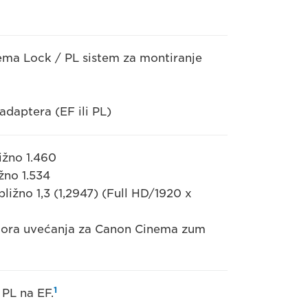
ema Lock / PL sistem za montiranje
daptera (EF ili PL)
ližno 1.460
ižno 1.534
ližno 1,3 (1,2947) (Full HD/1920 x
ktora uvećanja za Canon Cinema zum
1
 PL na EF.