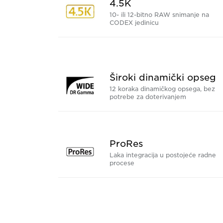
4.5K
10- ili 12-bitno RAW snimanje na
CODEX jedinicu
Široki dinamički opseg
12 koraka dinamičkog opsega, bez
potrebe za doterivanjem
ProRes
Laka integracija u postojeće radne
procese