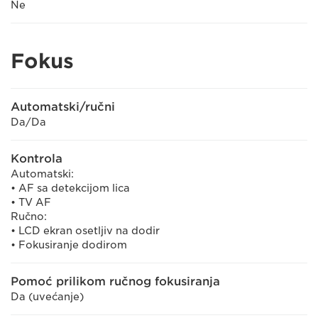
Ne
Fokus
Automatski/ručni
Da/Da
Kontrola
Automatski:
• AF sa detekcijom lica
• TV AF
Ručno:
• LCD ekran osetljiv na dodir
• Fokusiranje dodirom
Pomoć prilikom ručnog fokusiranja
Da (uvećanje)