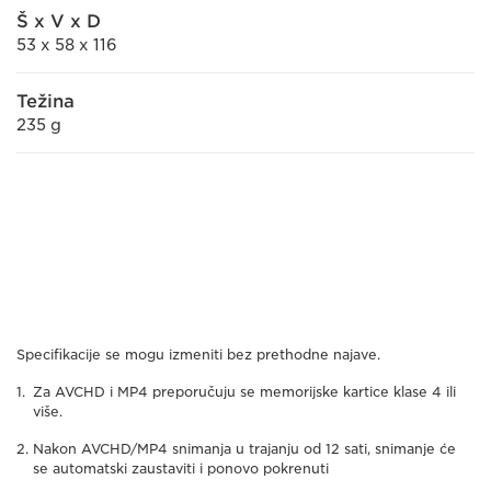
Š x V x D
53 x 58 x 116
Težina
235 g
Specifikacije se mogu izmeniti bez prethodne najave.
Za AVCHD i MP4 preporučuju se memorijske kartice klase 4 ili
više.
Nakon AVCHD/MP4 snimanja u trajanju od 12 sati, snimanje će
se automatski zaustaviti i ponovo pokrenuti