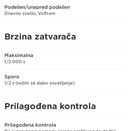
Podešen/unapred podešen
Dnevno svetlo, Volfram
Brzina zatvarača
Maksimalna
1/2.000 s
Sporo
1/2 s (režim za slabo osvetljenje)
Prilagođena kontrola
Prilagođena kontrola