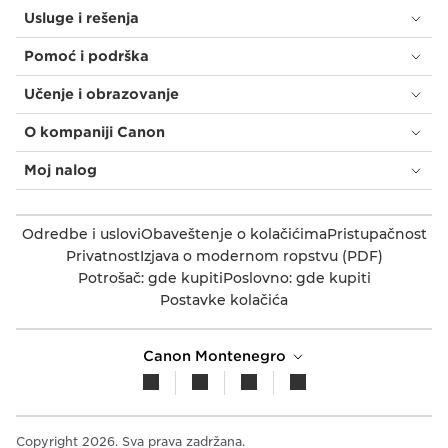
Usluge i rešenja
Pomoć i podrška
Učenje i obrazovanje
O kompaniji Canon
Moj nalog
Odredbe i uslovi
Obaveštenje o kolačićima
Pristupačnost
Privatnost
Izjava o modernom ropstvu (PDF)
Potrošač: gde kupiti
Poslovno: gde kupiti
Postavke kolačića
Canon Montenegro
Copyright 2026. Sva prava zadržana.