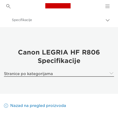
Canon Logo, back to h
Specifikacije
Uključ
trag
Canon
Canon LEGRIA HF R806
Canon LEGRIA HF R806
Specifikacije
Stranice po kategorijama
Nazad na pregled proizvoda