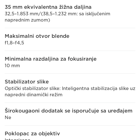
35 mm ekvivalentna žižna daljina
32,5–1.853 mm/(38,5–1.232 mm: sa isključenim
naprednim zumom)
Maksimalni otvor blende
f1,8–f4,5
Minimalna razdaljina za fokusiranje
10 mm
Stabilizator slike
Optički stabilizator slike: Inteligentna stabilizacija slike uz
napredni dinamički režim
Širokougaoni dodatak se isporučuje sa uređajem
Ne
Poklopac za objektiv