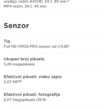
2
uređaj): režim AVCHD, 24 č. 30 min.
MP4 režim, 34 č. 45 min.
Senzor
Tip
Full HD CMOS PRO senzor od 1/4,85"
Ukupan broj piksela
3,28 megapiksela
Efektivni pikseli: video zapis
3
4
2,07 MP
Efektivni pikseli: fotografija
2,07 megapiksela (16:9)