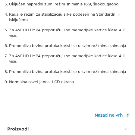
Uključen napredni zum, režim snimanja 16:9, širokougaono
Kada je režim za stabilizaciju slike podešen na Standardni ili
Isključeno
Za AVCHD i MP4 preporučuju se memorijske kartice klase 4 ili
više.
Promenljiva brzina protoka koristi se u svim režimima snimanja
Za AVCHD i MP4 preporučuju se memorijske kartice klase 4 ili
više.
Promenljiva brzina protoka koristi se u svim režimima snimanja
Normalna osvetljenost LCD ekrana
Nazad na vrh
Proizvodi