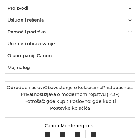
Proizvodi
Usluge i rešenja
Pomoć i podrška
Učenje i obrazovanje
O kompaniji Canon
Moj nalog
Odredbe i uslovi
Obaveštenje o kolačićima
Pristupačnost
Privatnost
Izjava o modernom ropstvu (PDF)
Potrošač: gde kupiti
Poslovno: gde kupiti
Postavke kolačića
Canon Montenegro