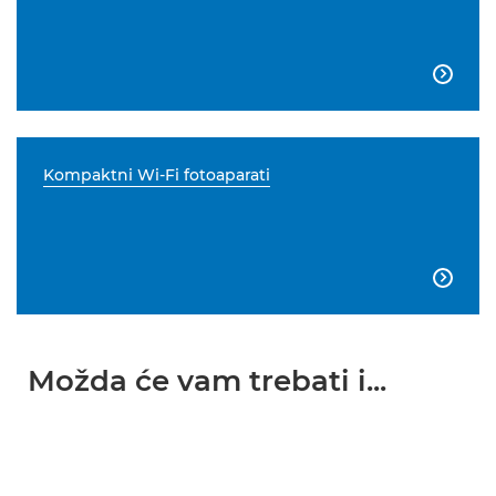

Kompaktni Wi-Fi fotoaparati

Možda će vam trebati i...