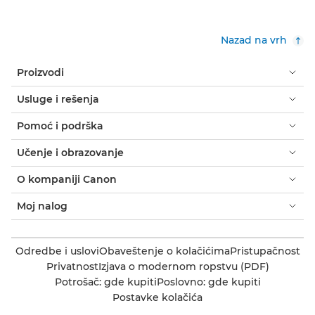
Nazad na vrh
Proizvodi
Usluge i rešenja
Pomoć i podrška
Učenje i obrazovanje
O kompaniji Canon
Moj nalog
Odredbe i uslovi
Obaveštenje o kolačićima
Pristupačnost
Privatnost
Izjava o modernom ropstvu (PDF)
Potrošač: gde kupiti
Poslovno: gde kupiti
Postavke kolačića