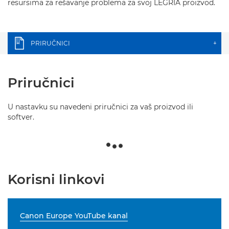
resursima za rešavanje problema za svoj LEGRIA proizvod.
PRIRUČNICI
+
Priručnici
U nastavku su navedeni priručnici za vaš proizvod ili
softver.
Korisni linkovi
Canon Europe YouTube kanal