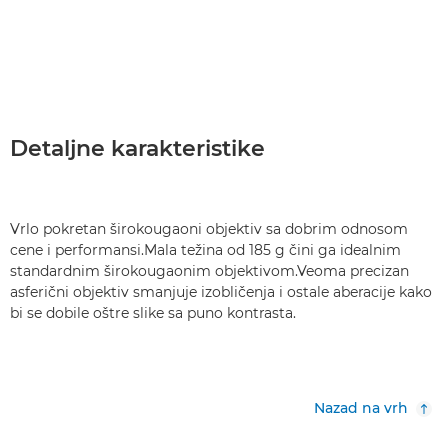
Detaljne karakteristike
Vrlo pokretan širokougaoni objektiv sa dobrim odnosom
cene i performansi.Mala težina od 185 g čini ga idealnim
standardnim širokougaonim objektivom.Veoma precizan
asferični objektiv smanjuje izobličenja i ostale aberacije kako
bi se dobile oštre slike sa puno kontrasta.
Nazad na vrh