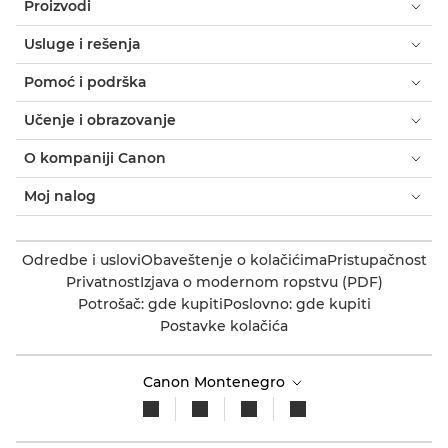
Proizvodi
Usluge i rešenja
Pomoć i podrška
Učenje i obrazovanje
O kompaniji Canon
Moj nalog
Odredbe i uslovi
Obaveštenje o kolačićima
Pristupačnost
Privatnost
Izjava o modernom ropstvu (PDF)
Potrošač: gde kupiti
Poslovno: gde kupiti
Postavke kolačića
Canon Montenegro